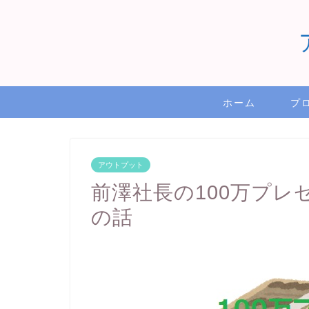
ホーム
プ
アウトプット
前澤社長の100万プ
の話