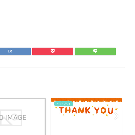
アウトプット
ア