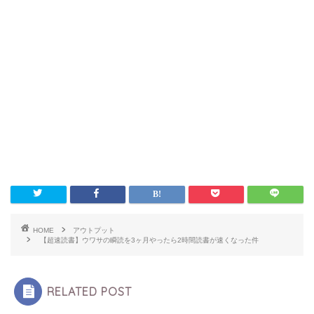
HOME
アウトプット
【超速読書】ウワサの瞬読を3ヶ月やったら2時間読書が速くなった件
RELATED POST