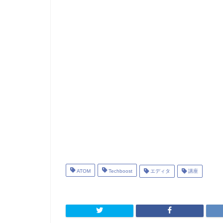
ATOM
Techboost
エディタ
講座