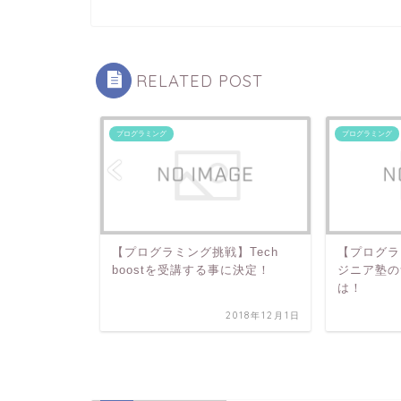
RELATED POST
プログラミング
プログラミング
戦】
【プログラミング挑戦】Tech
【プログラ
タとは…？
boostを受講する事に決定！
ジニア塾の
は！
2018年12月2日
2018年12月1日