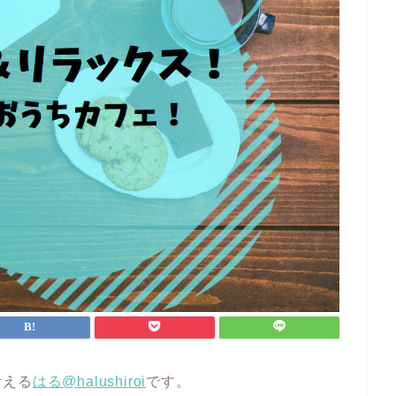
考える
はる@halushiroi
です。