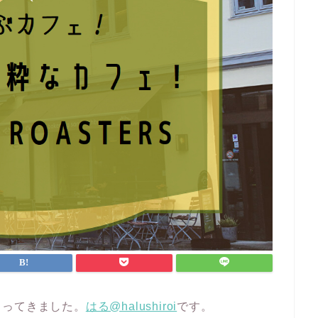
まってきました。
はる@halushiroi
です。